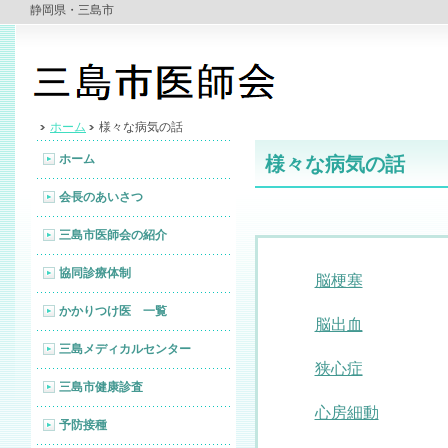
静岡県・三島市
ホーム
様々な病気の話
ホーム
様々な病気の話
会長のあいさつ
三島市医師会の紹介
協同診療体制
脳梗塞
かかりつけ医 一覧
脳出血
三島メディカルセンター
狭心症
三島市健康診査
心房細動
予防接種