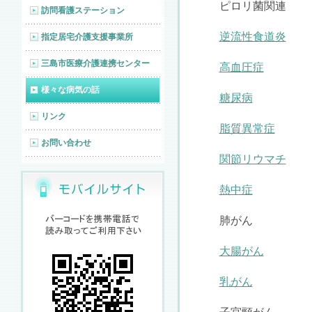
ピロリ菌関連
訪問看護ステーション
逆流性食道炎
指定居宅介護支援事業所
三島市医療介護連携センター
高血圧症
様々な病気の話
糖尿病
リンク
脂質異常症
お問い合わせ
関節リウマチ
熱中症
肺がん
大腸がん
乳がん