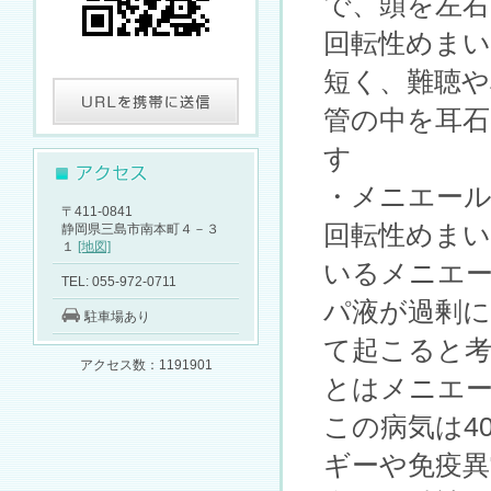
で、頭を左
回転性めま
短く、難聴や
管の中を耳
す
・メニエー
〒411-0841
回転性めまい
静岡県三島市南本町４－３
１
[地図]
いるメニエ
TEL: 055-972-0711
パ液が過剰
駐車場あり
て起こると考
アクセス数：1191901
とはメニエ
この病気は4
ギーや免疫