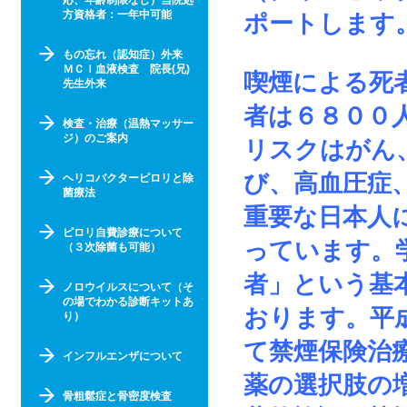
応、年齢制限なし）当院処
方資格者：一年中可能
ポートします
もの忘れ（認知症）外来
ＭＣＩ血液検査 院長(兄)
喫煙による死
先生外来
者は６８００
検査・治療（温熱マッサー
ジ）のご案内
リスクはがん
び、高血圧症
ヘリコバクターピロリと除
菌療法
重要な日本人
ピロリ自費診療について
っています。
（３次除菌も可能）
者」という基
ノロウイルスについて（そ
の場でわかる診断キットあ
おります。平
り）
て禁煙保険治
インフルエンザについて
薬の選択肢の
骨粗鬆症と骨密度検査