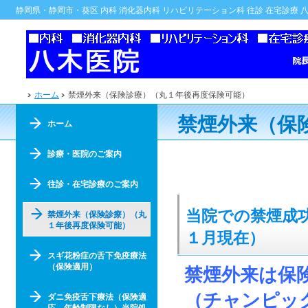
静岡県・静岡市・葵区 内科 消化器内科 リハビリテーション科 往診 在宅診療 
ホーム
禁煙外来（保険診療）（丸１年後再度保険可能）
禁煙外来（保
ホーム
診療・医院のご案内
往診・在宅診療のご案内
当院での禁煙成
禁煙外来（保険診療）（丸
１年後再度保険可能）
１月現在）
スギ花粉症の舌下免疫療法
（保険適用）
禁煙外来は保
（チャンピッ
ダニ免疫舌下療法（保険適