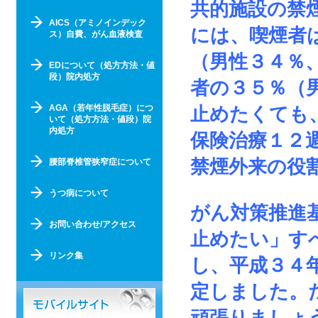
共的施設の禁
AICS（アミノインデック
には、喫煙者
ス）自費、がん血液検査
（男性３４％
EDについて（処方方法・値
段）院内処方
者の３５％（
AGA（若年性脱毛症）につ
止めたくても
いて（処方方法・値段）院
内処方
保険治療１２
禁煙外来の役
腰部脊椎管狭窄症について
うつ病について
がん対策推進
お問い合わせ/アクセス
止めたい」す
リンク集
し、平成３４
定しました。