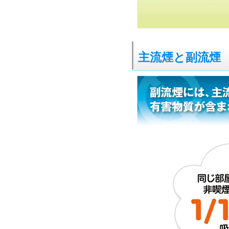
主流煙と副流煙