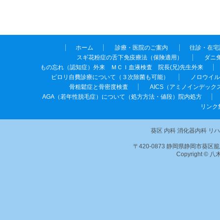
ホーム
診療・医院のご案内
往診・在宅
スギ花粉症の舌下免疫療法（保険適用）
ダニ
もの忘れ（認知症）外来 ＭＣＩ血液検査 院長(兄)先生外来
ピロリ自費診療について（３次除菌も可能）
ノロウイル
骨粗鬆症と骨密度検査
AICS（アミノインデッ
AGA（若年性脱毛症）について（処方方法・値段）院内処方
リンク
葵区 内科 消化器内科 リ
〒420-0873 静岡県静岡市葵区籠上28-2
Copyright © 