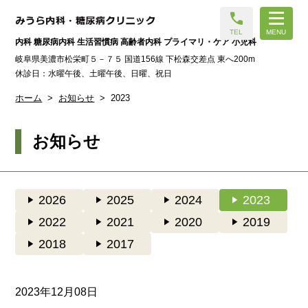
call
TEL
MENU
内科 糖尿病内科 生活習慣病 高齢者内科 プライマリ・ケア 小児科
岐阜県美濃市松栄町５－７５ 国道156線 下松森交差点 東へ200m
休診日：水曜午後、土曜午後、日曜、祝日
ホーム
お知らせ
2023
お知らせ
play_arrow
2026
play_arrow
2025
play_arrow
2024
play_arrow
2023
play_arrow
2022
play_arrow
2021
play_arrow
2020
play_arrow
2019
play_arrow
2018
play_arrow
2017
2023年12月08日