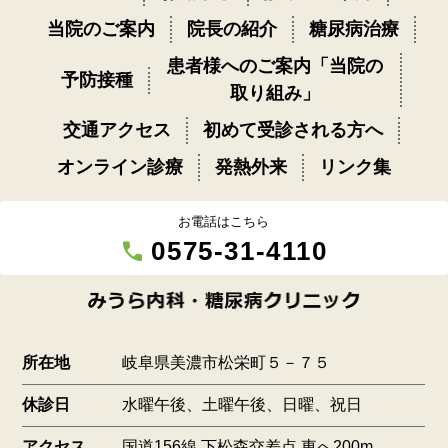
当院のご案内
院長の紹介
糖尿病治療
患者様へのご案内「当院の
予防接種
取り組み」
交通アクセス
初めて受診される方へ
オンライン診療
発熱外来
リンク集
お電話はこちら
call
0575-31-4110
所在地
岐阜県美濃市松栄町５－７５
休診日
水曜午後、土曜午後、日曜、祝日
アクセス
国道156線 下松森交差点 東へ200m