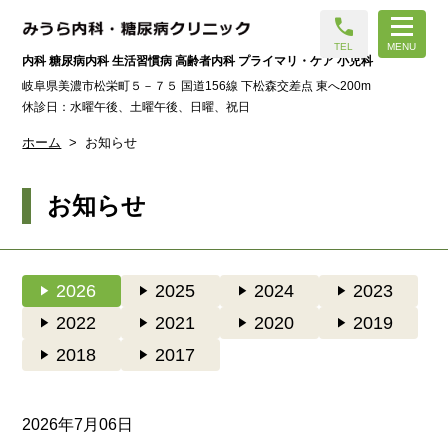
call
TEL
MENU
内科 糖尿病内科 生活習慣病 高齢者内科 プライマリ・ケア 小児科
岐阜県美濃市松栄町５－７５ 国道156線 下松森交差点 東へ200m
休診日：水曜午後、土曜午後、日曜、祝日
ホーム
お知らせ
お知らせ
play_arrow
2026
play_arrow
2025
play_arrow
2024
play_arrow
2023
play_arrow
2022
play_arrow
2021
play_arrow
2020
play_arrow
2019
play_arrow
2018
play_arrow
2017
2026年7月06日