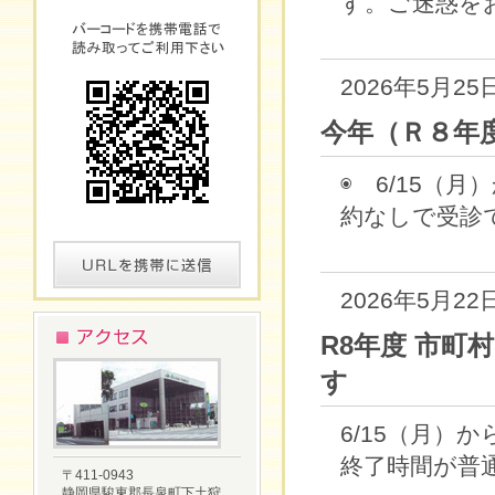
す。ご迷惑をお
2026年5月25
今年（Ｒ８年
◉ 6/15（
約なしで受診で
2026年5月22
R8年度 市町
す
6/15（月）
終了時間が普通よ
〒411-0943
静岡県駿東郡長泉町下土狩