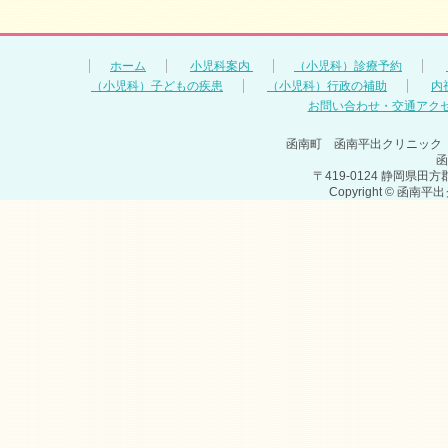
ホーム
小児科案内
（小児科）診療予約
（小児科）子どもの疾患
（小児科）行政の補助
内
お問い合わせ・交通アク
函南町 函南平出クリニック
函
〒419-0124 静岡県田方郡函
Copyright © 函南平