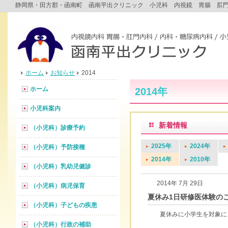
静岡県・田方郡・函南町 函南平出クリニック 小児科 内視鏡 胃腸 肛
ホーム
お知らせ
2014
ホーム
2014年
小児科案内
新着情報
（小児科）診療予約
2025年
2024年
（小児科）予防接種
2014年
2010年
（小児科）乳幼児健診
2014年 7月 29日
（小児科）病児保育
夏休み1日研修医体験の
（小児科）子どもの疾患
夏休みに小学生を対象に、
（小児科）行政の補助