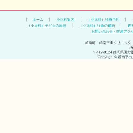
ホーム
小児科案内
（小児科）診療予約
（小児科）子どもの疾患
（小児科）行政の補助
内
お問い合わせ・交通アク
函南町 函南平出クリニック
函
〒419-0124 静岡県田方郡函
Copyright © 函南平