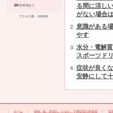
る間に涼し
駐車場あり
がない場合
アクセス数：168966
意識がある
やす
水分・電解
スポーツド
症状が良く
安静にして
ホーム
発熱、咳、息切れ、だるさ、下痢症状の患者様
院