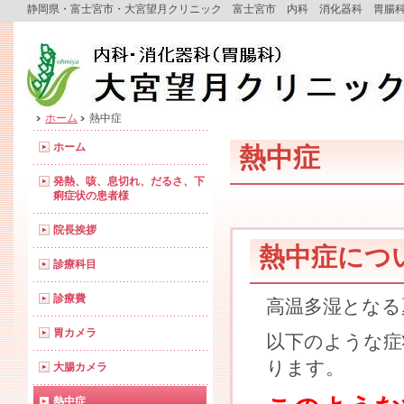
静岡県・富士宮市・大宮望月クリニック 富士宮市 内科 消化器科 胃
ホーム
熱中症
ホーム
熱中症
発熱、咳、息切れ、だるさ、下
痢症状の患者様
院長挨拶
熱中症につ
診療科目
診療費
高温多湿となる
胃カメラ
以下のような症
ります。
大腸カメラ
熱中症