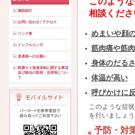
このような
施設紹介
相談くださ
お問い合わせ / アクセス
めまいや顔
リンク集
インフルエンザ
筋肉痛や筋
患者様へのお願い
身体のだる
医療ＤＸ推進体制に関する事項
及び除法の取得・活用等につい
体温が高い
て
呼びかけに
このような症状
を行いましょう
予防・対