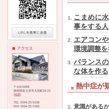
こまめに水
事をする人
エアコンや
環境調整を
バランスの
な体を作る
熱中症が
〒418-0066
静岡県富士宮市大宮町18-22
[地図]
TEL: 0544-25-5338
意識がある
FAX: 0544-25-5388