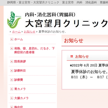
静岡県・富士宮市・大宮望月クリニック 富士宮市 内科 消化器科 胃
ホーム
お知らせ
夏季休診のお知らせ。
ホーム
お知らせ
発熱、咳、息切れ、だるさ、下
痢症状の患者様
お知らせ
院長挨拶
■2022年 6月 20日 
診療科目
夏季休診のお知
8/11（木）～ 8/17
診療費
胃カメラ
大腸カメラ
熱中症