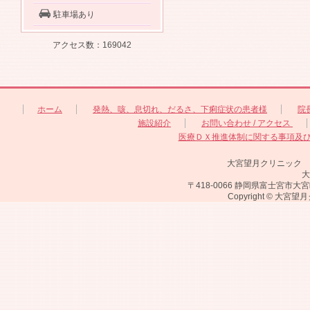
駐車場あり
アクセス数：169042
ホーム
発熱、咳、息切れ、だるさ、下痢症状の患者様
院
施設紹介
お問い合わせ / アクセス
医療ＤＸ推進体制に関する事項及
大宮望月クリニック
大
〒418-0066 静岡県富士宮市大宮町18-2
Copyright © 大宮望