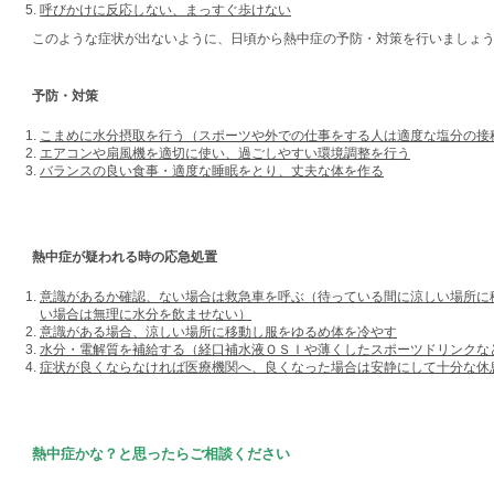
呼びかけに反応しない、まっすぐ歩けない
このような症状が出ないように、日頃から熱中症の予防・対策を行いましょ
予防・対策
こまめに水分摂取を行う（スポーツや外での仕事をする人は適度な塩分の接
エアコンや扇風機を適切に使い、過ごしやすい環境調整を行う
バランスの良い食事・適度な睡眠をとり、丈夫な体を作る
熱中症が疑われる時の応急処置
意識があるか確認、ない場合は救急車を呼ぶ（待っている間に涼しい場所に
い場合は無理に水分を飲ませない）
意識がある場合、涼しい場所に移動し服をゆるめ体を冷やす
水分・電解質を補給する（経口補水液ＯＳＩや薄くしたスポーツドリンクな
症状が良くならなければ医療機関へ、良くなった場合は安静にして十分な休
熱中症かな？と思ったらご相談ください