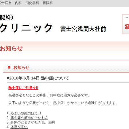
富士宮市 内科 消化器科 胃腸科
〒
お知らせ
お知らせ
■2018年 6月 14日 熱中症について
熱中症にご注意を!!
高温多湿となるこの時期、熱中症に注意が必要です。
以下のような症状が出たら、熱中症にかかっている危険性があります。
めまいや顔のほてり
筋肉痛や筋肉のけいれん
身体のだるさや吐き気、頭痛
体温が高い