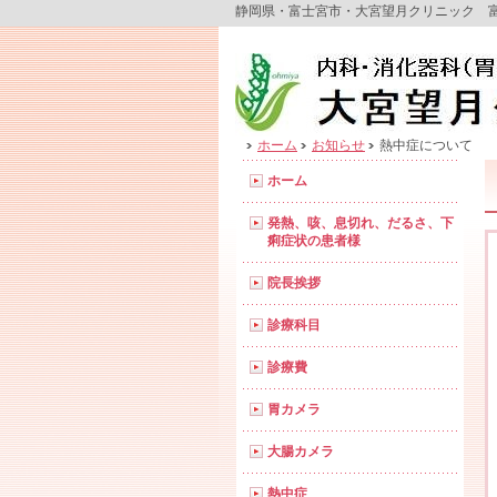
静岡県・富士宮市・大宮望月クリニック 
ホーム
お知らせ
熱中症について
ホーム
発熱、咳、息切れ、だるさ、下
痢症状の患者様
院長挨拶
診療科目
診療費
胃カメラ
大腸カメラ
熱中症