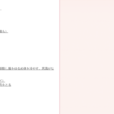
う。
種も）
移動し服をゆるめ体を冷やす。意識がな
ど）
息をとる