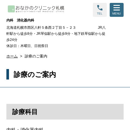
call
TEL
MENU
内科 消化器内科
北海道札幌市西区八軒５条西２丁目５－２３ JR八
軒駅から徒歩8分・JR琴似駅から徒歩9分・地下鉄琴似駅から徒
歩24分
休診日：木曜日、日祝祭日
ホーム
診療のご案内
診療のご案内
診療科目
​内科・消化器内科