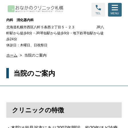
call
TEL
MENU
内科 消化器内科
北海道札幌市西区八軒５条西２丁目５－２３ JR八
軒駅から徒歩8分・JR琴似駅から徒歩9分・地下鉄琴似駅から徒
歩24分
休診日：木曜日、日祝祭日
ホーム
当院のご案内
当院のご案内
クリニックの特徴
・本院は岩見沢市にあり
2007
年開設、約
20
年ほど診療