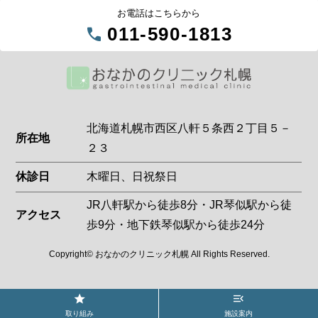
お電話はこちらから
call
011-590-1813
北海道札幌市西区八軒５条西２丁目５－
所在地
２３
休診日
木曜日、日祝祭日
JR八軒駅から徒歩8分・JR琴似駅から徒
アクセス
歩9分・地下鉄琴似駅から徒歩24分
Copyright© おなかのクリニック札幌 All Rights Reserved.
star
menu_open
取り組み
施設案内