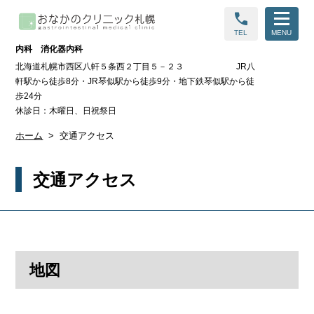
call
TEL
MENU
内科 消化器内科
北海道札幌市西区八軒５条西２丁目５－２３ JR八
軒駅から徒歩8分・JR琴似駅から徒歩9分・地下鉄琴似駅から徒
歩24分
休診日：木曜日、日祝祭日
ホーム
交通アクセス
交通アクセス
地図