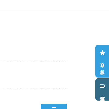
star
取り組み
menu_open
施設案内