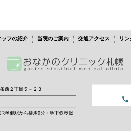
タッフの紹介
当院のご案内
交通アクセス
リン
八軒５条西２丁目５－２３
call
・JR琴似駅から徒歩9分・地下鉄琴似