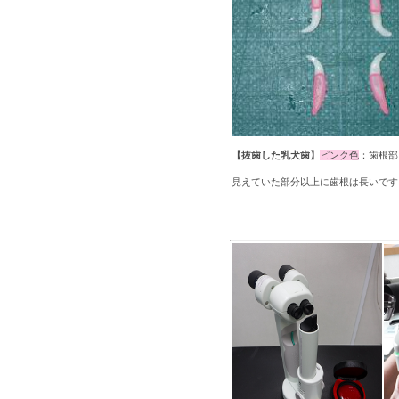
【抜歯した乳犬歯】
ピンク色
：歯根部
見えていた部分以上に歯根は長いです