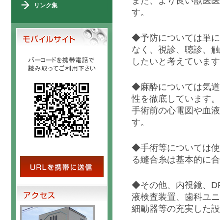
また、より良い獣医医
リンク集
す。
◆予防については単に
なく、視診、聴診、触
したいと考えています
◆麻酔については気道
性を徹底しています。
手術前の心電図や血液
す。
◆手術等については使
る縫合糸は基本的に合
◆その他、内視鏡、D
液検査装置、歯科ユニ
細動器等の充実した設