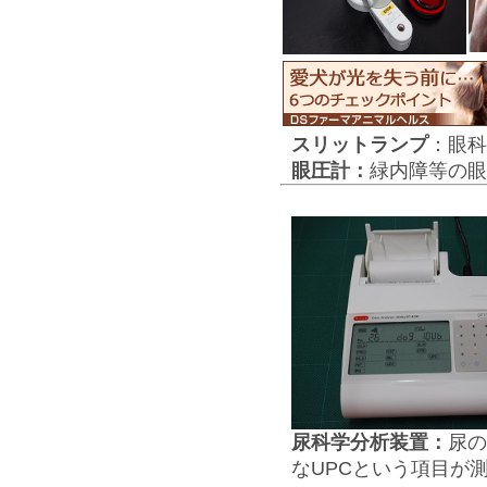
スリットランプ
：眼科
眼圧計
：
緑内障等の眼
尿科学分析装置：
尿の
なUPCという項目が