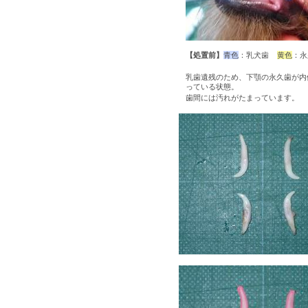
【処置前】
青色
：乳犬歯
黄色
：永
乳歯遺残のため、下顎の永久歯が内
っている状態。
歯間には汚れがたまっています。