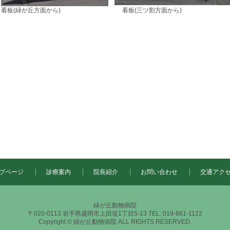
看板(緑が丘方面から) 看板(三ツ割方面から)
プページ
診療案内
院長紹介
お問い合わせ
交通アク
緑が丘動物病院
〒020-0113 岩手県盛岡市上田堤1丁目5-13 TEL: 019-661-1122
Copyright © 緑が丘動物病院 ALL RIGHTS RESERVED.