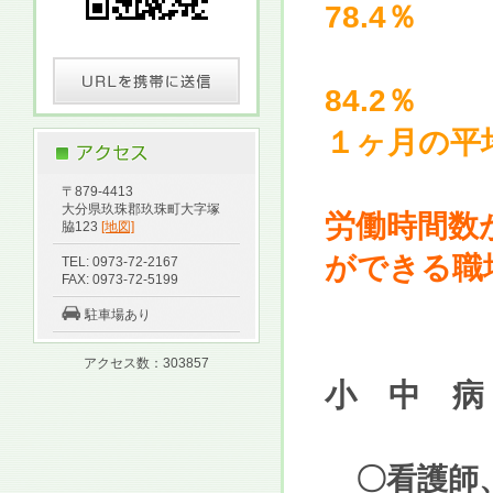
78.4％
看護休
84.2％
１ヶ月の平均
〒879-4413
大分県玖珠郡玖珠町大字塚
労働時間数
脇123
[地図]
ができる職
TEL: 0973-72-2167
FAX: 0973-72-5199
駐車場あり
アクセス数：303857
小 中 病
〇看護師、