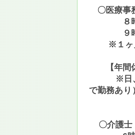
〇医療事務
８時３０分
９時００分
※１ヶ月の
【年間休
※日、祝
で勤務あり
〇介護士