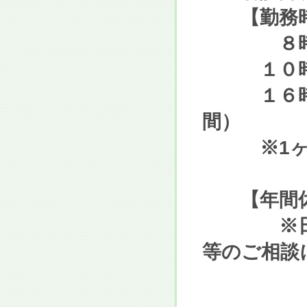
【勤務時
８時３０
１０時００
１６時３０
間）
※1ヶ月の
【年間休
※日勤の
等のご相談