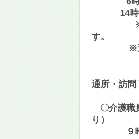
6時４５
14時００
※どちら
す。
※週２
通所・訪問
〇介護職員
り）
９時００