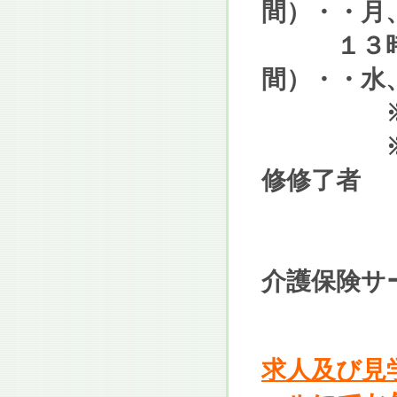
間）・・月
１３時０
間）・・水
※週４
※介護福
修修了者
介護保険
求人及び見