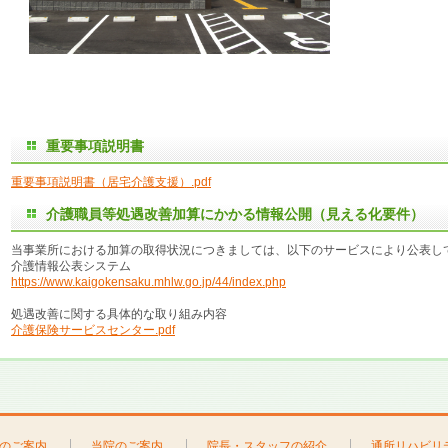
重要事項説明書
重要事項説明書（居宅介護支援）.pdf
介護職員等処遇改善加算にかかる情報公開（見える化要件）
当事業所における加算の取得状況につきましては、以下のサービスにより公表し
介護情報公表システム
https://www.kaigokensaku.mhlw.go.jp/44/index.php
処遇改善に関する具体的な取り組み内容
介護保険サービスセンター.pdf
のご案内
当院のご案内
院長・スタッフの紹介
通所リハビリ