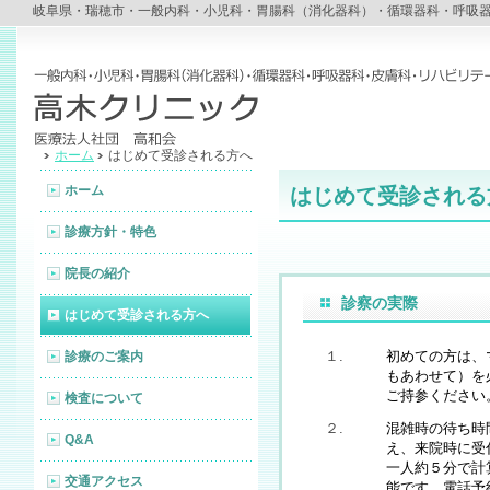
岐阜県・瑞穂市・一般内科・小児科・胃腸科（消化器科）・循環器科・呼吸
ホーム
はじめて受診される方へ
ホーム
はじめて受診される
診療方針・特色
院長の紹介
診察の実際
はじめて受診される方へ
１.
初めての方は、
診療のご案内
もあわせて）を
ご持参ください
検査について
２.
混雑時の待ち時
Q&A
え、来院時に受
一人約５分で計
交通アクセス
能です。電話予