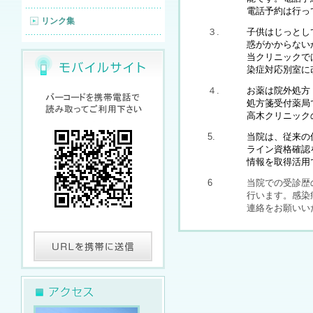
電話予約は行っ
リンク集
３.
子供はじっとし
惑がかからない
当クリニックで
染症対応別室に
４.
お薬は院外処方
処方箋受付薬局
高木クリニック
5.
当院は、従来の
ライン資格確認
情報を取得活用
6
当院での受診歴
行います。感染
連絡をお願いい