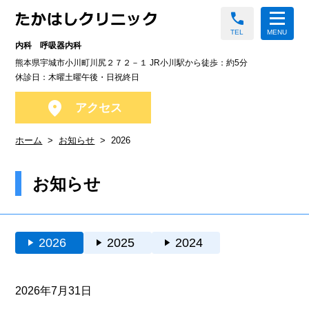
call
TEL
MENU
内科 呼吸器内科
熊本県宇城市小川町川尻２７２－１ JR小川駅から徒歩：約5分
休診日：木曜土曜午後・日祝終日
location_on
アクセス
ホーム
お知らせ
2026
お知らせ
play_arrow
2026
play_arrow
2025
play_arrow
2024
2026年7月31日