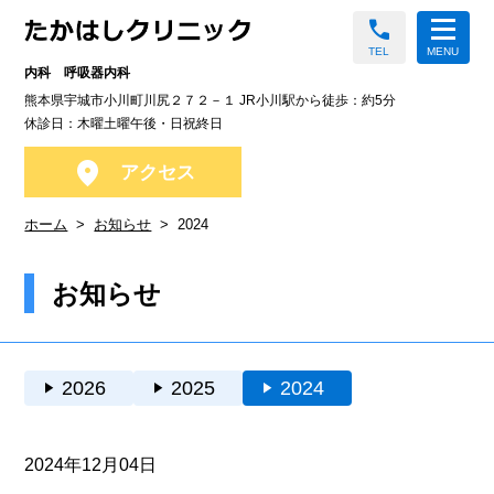
call
TEL
MENU
内科 呼吸器内科
熊本県宇城市小川町川尻２７２－１ JR小川駅から徒歩：約5分
休診日：木曜土曜午後・日祝終日
location_on
アクセス
ホーム
お知らせ
2024
お知らせ
play_arrow
2026
play_arrow
2025
play_arrow
2024
2024年12月04日