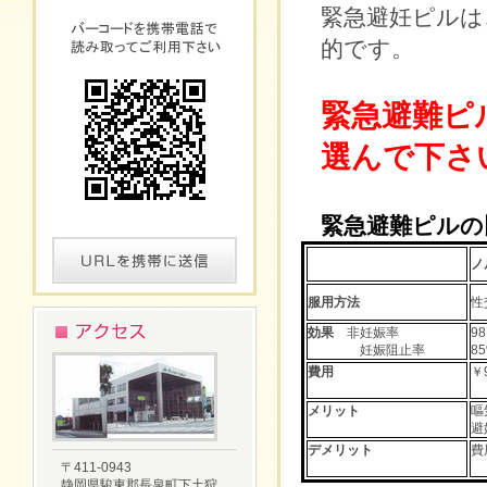
緊急避妊ピルは
的です。
緊急避難ピ
選んで下さ
緊急避難ピルの
ノ
服用方法
性
効果
非妊娠率
98
妊娠阻止率
8
費用
￥
メリット
嘔
避
デメリット
費
〒411-0943
静岡県駿東郡長泉町下土狩