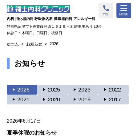
call
TEL
MENU
内科 消化器内科 呼吸器内科 循環器内科 アレルギー科
静岡県沼津市下香貫藤井原１６１９－８ 駐車場あり 10台
休診日：木曜日、日曜日、祝祭日
ホーム
お知らせ
2026
お知らせ
play_arrow
2026
play_arrow
2025
play_arrow
2023
play_arrow
2022
play_arrow
2021
play_arrow
2020
play_arrow
2019
play_arrow
2017
2026年6月17日
夏季休暇のお知らせ