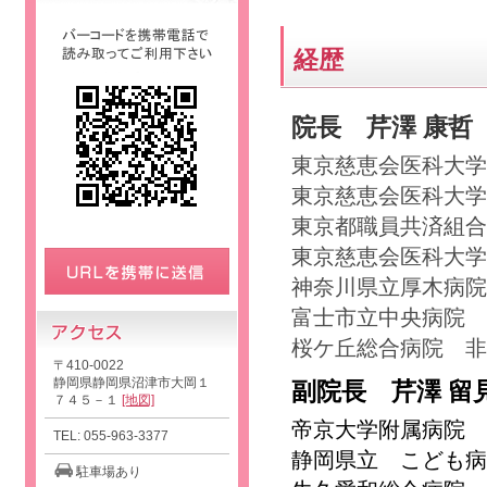
経歴
院長 芹澤 康哲
東京慈恵会医科大学
東京慈恵会医科大学
東京都職員共済組合
東京慈恵会医科大学
神奈川県立厚木病院
富士市立中央病院 
桜ケ丘総合病院 非
〒410-0022
静岡県静岡県沼津市大岡１
副院長 芹澤 留
７４５－１
[地図]
帝京大学附属病院 
TEL: 055-963-3377
静岡県立 こども病
駐車場あり