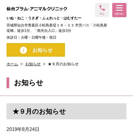
call
TEL
MENU
いぬ・ねこ・うさぎ・ふぇれっと・はむすたー
宮城県仙台市青葉区小松島新堤１８－２３ 市営バス「小松島新
堤橋」徒歩1分、「南光台入口」徒歩3分
休診日：火曜・日曜午後・祝日
info
お知らせ
ホーム
お知らせ
★９月のお知らせ
お知らせ
★９月のお知らせ
2019年8月24日