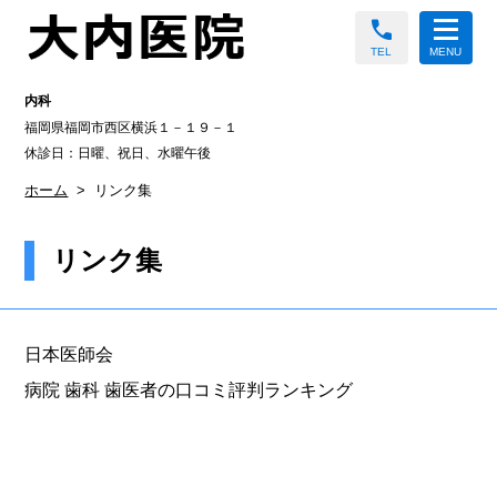
call
TEL
MENU
内科
福岡県福岡市西区横浜１－１９－１
休診日：日曜、祝日、水曜午後
ホーム
リンク集
リンク集
日本医師会
病院 歯科 歯医者の口コミ評判ランキング