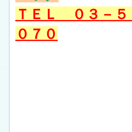
ＴＥＬ ０３－５
０７０