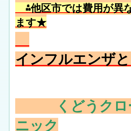
⁂
他区市では費用が異
ます★
インフルエンザと
くどうクロ
ニック