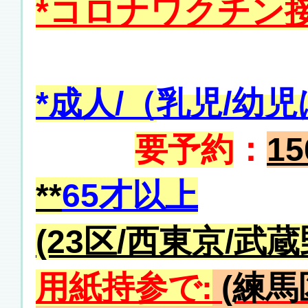
*コロナワクチン
*成
人/（
乳児/
幼児
要予約
：
1
**
65才以上
(23区/西東京/武
用紙持参で:
(練馬