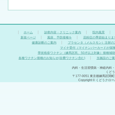
ホーム
診察内容・クリニック案内
院内風景
新規ページ
風疹、予防接種を
花粉症の季節始まりま
健康診断のご案内
プラセンタ（メルスモン）注射の
マイナ受付（マイナンバーカードが保
帯状疱疹ワクチン（練馬区民、50才以上対象）接種補
各種ワクチン接種のお知らせ(自費ワクチン含む)
当施設のご案
内科・生活習慣病・神経内科・
くどう
〒177-0051 東京都練馬区関町北
Copyright © くどうクロ