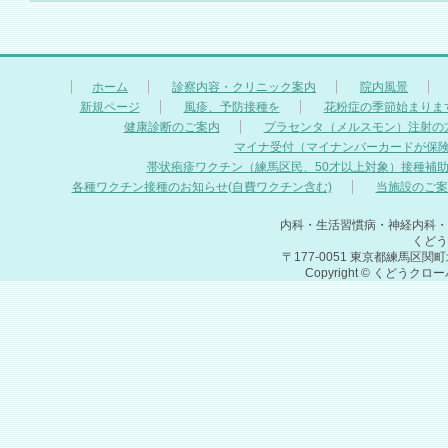
ホーム
診察内容・クリニック案内
院内風景
新規ページ
風疹、予防接種を
花粉症の季節始まりま
健康診断のご案内
プラセンタ（メルスモン）注射の
マイナ受付（マイナンバーカードが保
帯状疱疹ワクチン（練馬区民、50才以上対象）接種補
各種ワクチン接種のお知らせ(自費ワクチン含む)
当施設のご案
内科・生活習慣病・神経内科・
くどう
〒177-0051 東京都練馬区関町北
Copyright © くどうクロ