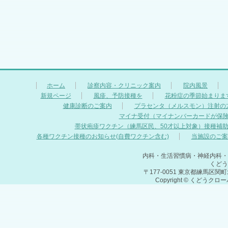
ホーム
診察内容・クリニック案内
院内風景
新規ページ
風疹、予防接種を
花粉症の季節始まりま
健康診断のご案内
プラセンタ（メルスモン）注射の
マイナ受付（マイナンバーカードが保
帯状疱疹ワクチン（練馬区民、50才以上対象）接種補
各種ワクチン接種のお知らせ(自費ワクチン含む)
当施設のご案
内科・生活習慣病・神経内科・
くどう
〒177-0051 東京都練馬区関町北
Copyright © くどうクロ