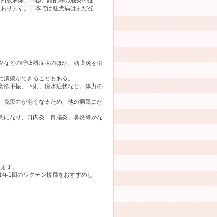
、四肢麻痺、不穏、錯乱等の脳炎の症
があります。日本では狂犬病はまだ発
炎などの呼吸器症状のほか、結膜炎を引
に潰瘍ができることもある。
食欲不振、下痢、脱水症状など。体力の
、免疫力が弱くなるため、他の病気にか
態になり、口内炎、胃腸炎、鼻炎等がな
ります。
は年1回のワクチン接種をおすすめし