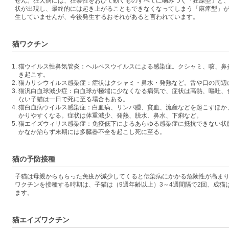
せん。狂犬病には、狂暴性をおびて動くものすべてに噛みつく「狂躁型」と
状が出現し、最終的には起き上がることもできなくなってしまう「麻痺型」
生していませんが、今後発生するおそれがあると言われています。
猫ワクチン
猫ウイルス性鼻気管炎：ヘルペスウイルスによる感染症。クシャミ、咳、鼻
き起こす。
猫カリシウイルス感染症：症状はクシャミ・鼻水・発熱など。舌や口の周辺
猫汎白血球減少症：白血球が極端に少なくなる病気で、症状は高熱、嘔吐、
ない子猫は一日で死に至る場合もある。
猫白血病ウイルス感染症：白血病、リンパ腫、貧血、流産などを起こすほか
かりやすくなる。症状は体重減少、発熱、脱水、鼻水、下痢など。
猫エイズウィリス感染症：免疫低下によるあらゆる感染症に抵抗できない状
かなか治らず末期には多臓器不全を起こし死に至る。
猫の予防接種
子猫は母親からもらった免疫が減少してくると伝染病にかかる危険性が高ま
ワクチンを接種する時期は、子猫は（9週年齢以上）3～4週間隔で2回、成猫
ます。
猫エイズワクチン