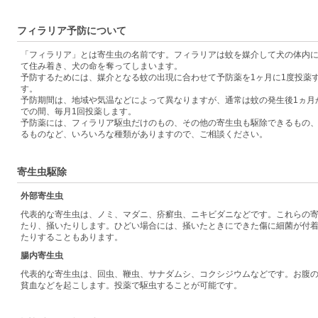
フィラリア予防について
「フィラリア」とは寄生虫の名前です。フィラリアは蚊を媒介して犬の体内
て住み着き、犬の命を奪ってしまいます。
予防するためには、媒介となる蚊の出現に合わせて予防薬を1ヶ月に1度投薬
す。
予防期間は、地域や気温などによって異なりますが、通常は蚊の発生後1ヵ月
での間、毎月1回投薬します。
予防薬には、フィラリア駆虫だけのもの、その他の寄生虫も駆除できるもの
るものなど、いろいろな種類がありますので、ご相談ください。
寄生虫駆除
外部寄生虫
代表的な寄生虫は、ノミ、マダニ、疥癬虫、ニキビダニなどです。これらの
たり、掻いたりします。ひどい場合には、掻いたときにできた傷に細菌が付
たりすることもあります。
腸内寄生虫
代表的な寄生虫は、回虫、鞭虫、サナダムシ、コクシジウムなどです。お腹
貧血などを起こします。投薬で駆虫することが可能です。