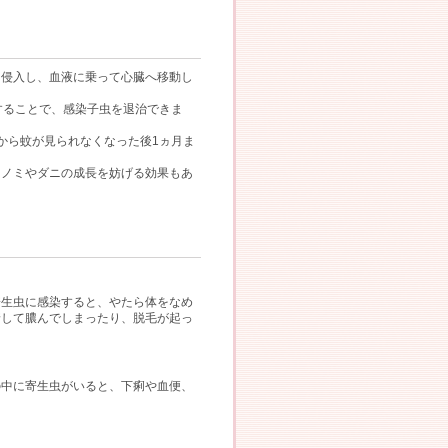
に侵入し、血液に乗って心臓へ移動し
することで、感染子虫を退治できま
から蚊が見られなくなった後1ヵ月ま
、ノミやダニの成長を妨げる効果もあ
寄生虫に感染すると、やたら体をなめ
着して膿んでしまったり、脱毛が起っ
の中に寄生虫がいると、下痢や血便、