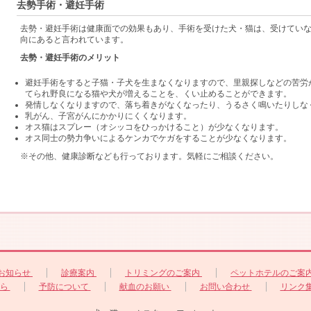
去勢手術・避妊手術
去勢・避妊手術は健康面での効果もあり、手術を受けた犬・猫は、受けてい
向にあると言われています。
去勢・避妊手術のメリット
避妊手術をすると子猫・子犬を生まなくなりますので、里親探しなどの苦労
てられ野良になる猫や犬が増えることを、くい止めることができます。
発情しなくなりますので、落ち着きがなくなったり、うるさく鳴いたりしな
乳がん、子宮がんにかかりにくくなります。
オス猫はスプレー（オシッコをひっかけること）が少なくなります。
オス同士の勢力争いによるケンカでケガをすることが少なくなります。
※その他、健康診断なども行っております。気軽にご相談ください。
お知らせ
診療案内
トリミングのご案内
ペットホテルのご案
たら
予防について
献血のお願い
お問い合わせ
リンク