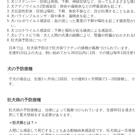
犬ジステンパー：症状は発熱、下痢、神経症状など。治ってもさまざまな後
犬アデノウイルス2型感染症：肺炎や扁桃炎などの呼吸器病を起こす。
犬伝染性肝炎：症状は嘔吐、下痢、食欲不振など。目が白濁することもある
犬パラインフルエンザ：咳や鼻水、扁桃炎を起こす。
犬パルボウイルス感染症：血の混じった重度の下痢や嘔吐を起こす腸炎型が
い。
犬コロナウイルス感染症：下痢と嘔吐が起る腸炎による感染症。
犬レプトスピラ病：犬と人間の共通の細菌により、腎臓や肝臓がおかされる
狂犬病予防法について
日本では、狂犬病予防法で狂犬病ワクチンの接種が義務づけられています。
生後91日以上の犬は、飼い始めてから30日以内に1回、その後は毎年1回注
犬の予防接種
子犬の場合は、生後2ヶ月頃に1回目、その後約1ヶ月間隔で1～2回接種し、
す。
狂犬病の予防接種
狂犬病の予防接種は、法律によって義務づけられています。生後90日を過ぎ
所にて畜犬登録をする必要があります。
＜狂犬病とは？＞
人間にも感染して死亡することもある動物由来感染症です。狂犬病は一旦発