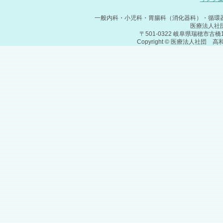
一般内科・小児科・胃腸科（消化器科）・循環
医療法人社
〒501-0322 岐阜県瑞穂市古橋1075-1
Copyright © 医療法人社団 高