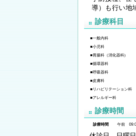
導）も行い地
診療科目
■
一般内科
■
小児科
■
胃腸科（消化器科)
■
循環器科
■
呼吸器科
■
皮膚科
■
リハビリテーション科
■
アレルギー科
診療時間
診療時間
午前 09:0
休診日 日曜