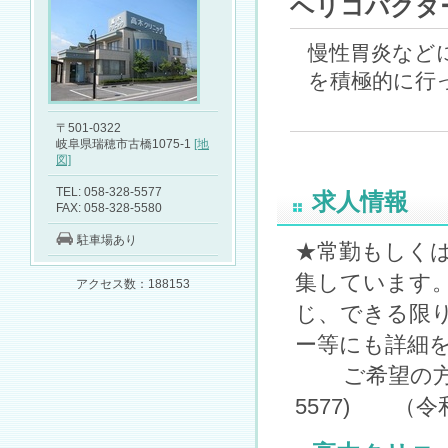
ヘリコバクタ
慢性胃炎など
を積極的に行っ
〒501-0322
岐阜県瑞穂市古橋1075-1
[地
図]
TEL: 058-328-5577
求人情報
FAX: 058-328-5580
駐車場あり
★常勤もしく
集しています
アクセス数：188153
じ、できる限
ー等にも詳細
ご希望の方はご
5577) （
令