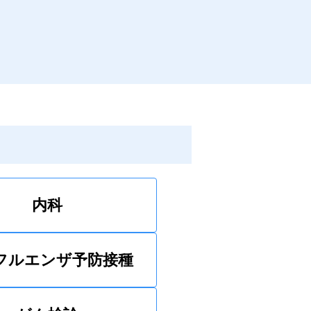
りいただくか、デジスマの
からご予約ください。（新
さまは、予約は取らずに一
までお電話ください。）新
り方となり皆様にはご迷惑
けしますが、ご理解のほど
申し上げます。
内科
フルエンザ予防接種