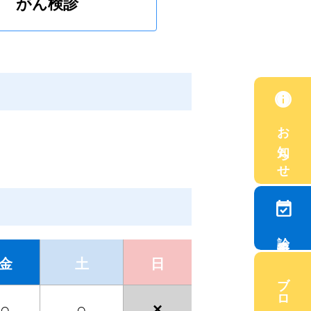
がん検診
info
お知らせ
event_available
診療予約
金
土
日
ブログ
○
○
×