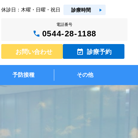
休診日：木曜・日曜・祝日
play_arrow
診療時間
電話番号
call
0544-28-1188
event_available
お問い合わせ
診療予約
予防接種
その他