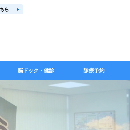
play_arrow
ちら
脳ドック・健診
診療予約