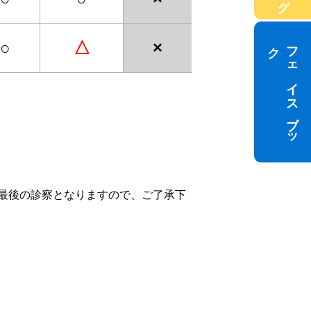
ク
フ
ェ
イ
ス
ブ
ッ
○
△
×
最後の診察となりますので、ご了承下