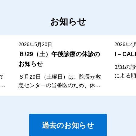
お知らせ
2026年5月20日
2026年4
８/29（土）午後診療の休診の
I－CA
お知らせ
3/31の
による
て
８月29日（土曜日）は、院長が救
ました
日ま
急センターの当番医のため、休診
い、4/
致
させて頂きます。午前診療は通常
ジスマ
）
通り行います。宜しくお願いいた
は、予
）
します。
より7日
）
過去のお知らせ
ことが
ホーム