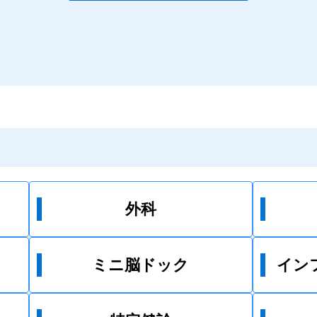
日
をお取
日
アプリ
日
規患者
日
度当院
を
たなや
申
をおか
お願い
外科
ミニ脳ドック
イン