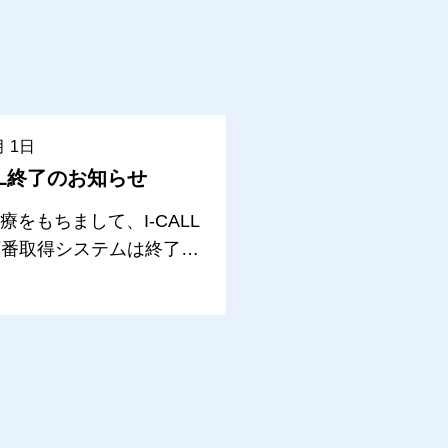
月 1日
LL終了のお知らせ
診療をもちまして、I-CALL
順番取得システムは終了し
。電子カルテの更新に伴
1より新たなシステム「デ
」を導入しました。今後
約制度を導入し、アプリに
前より予約をお取りする
できるようになりました。
ページの診療予約から予約