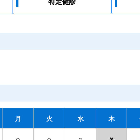
特定健診
月
火
水
木
○
○
○
×