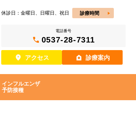
休診日：金曜日、日曜日、祝日
play_arrow
診療時間
電話番号
call
0537-28-7311
location_on
home_health
アクセス
診療案内
インフルエンザ
予防接種