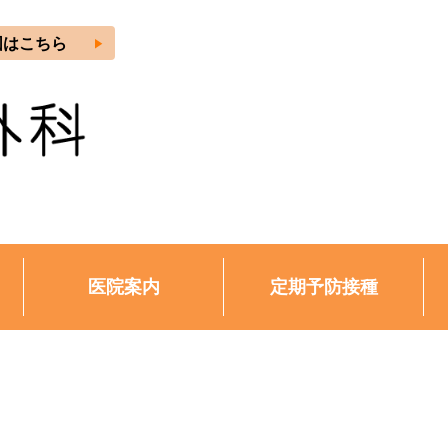
play_arrow
図はこちら
医院案内
定期予防接種