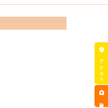
location_on
アクセス
home_health
診療案内