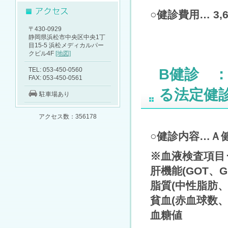
○健診費用… 3,
〒430-0929
静岡県浜松市中央区中央1丁
目15-5 浜松メディカルパー
クビル4F
[地図]
TEL: 053-450-0560
B健診 ：
FAX: 053-450-0561
る法定健
駐車場あり
アクセス数：356178
○健診内容…Ａ
※血液検査項目･
肝機能(GOT、GP
脂質(中性脂肪
貧血(赤血球数
血糖値