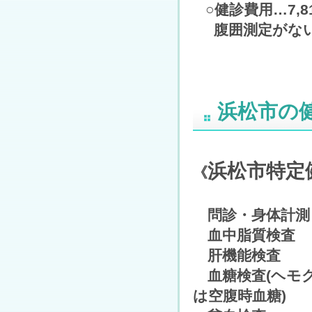
○健診費用…7,8
腹囲測定がない場
浜松市の
浜松市特定
《
問診・身体計測
血中脂質検査
肝機能検査
血糖検査(ヘモグ
は空腹時血糖)