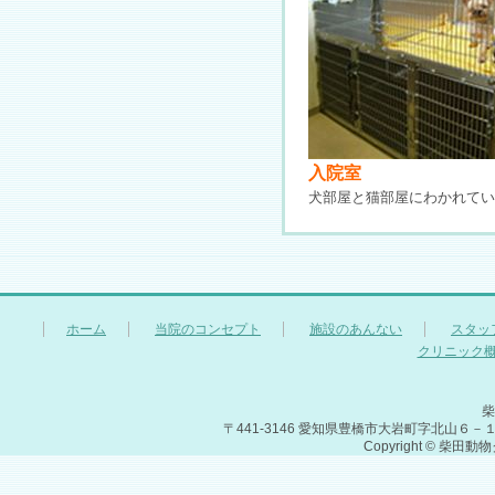
入院室
犬部屋と猫部屋にわかれてい
ホーム
当院のコンセプト
施設のあんない
スタッ
クリニック
柴
〒441-3146 愛知県豊橋市大岩町字北山６－１１２０ 休
Copyright © 柴田動