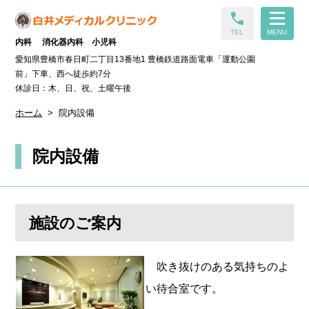
call
TEL
MENU
内科 消化器内科 小児科
愛知県豊橋市春日町二丁目13番地1 豊橋鉄道路面電車「運動公園
前」下車、西へ徒歩約7分
休診日：木、日、祝、土曜午後
ホーム
院内設備
院内設備
施設のご案内
吹き抜けのある気持ちのよ
い待合室です。