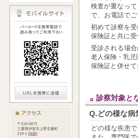
検査が重なって
で、お電話でご
初めて診察を受
保険証と共に受
受診される場合
老人保険・乳児
保険証と併せて
診察対象と
Q.どの様な
〒518-0872
どの様な疾患で
三重県伊賀市上野玄蕃町
219-1
[地図]
また、専門医で