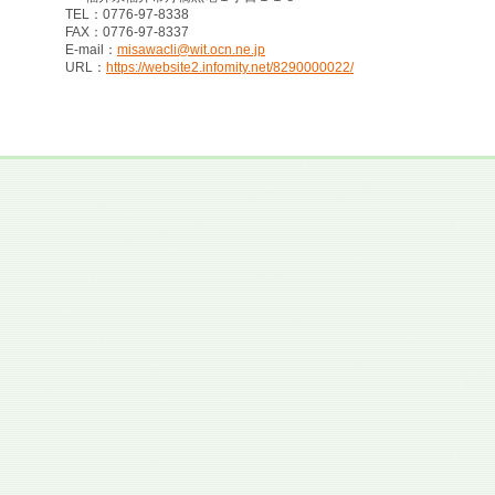
TEL：0776-97-8338
FAX：0776-97-8337
E-mail：
misawacli@wit.ocn.ne.jp
URL：
https://website2.infomity.net/8290000022/