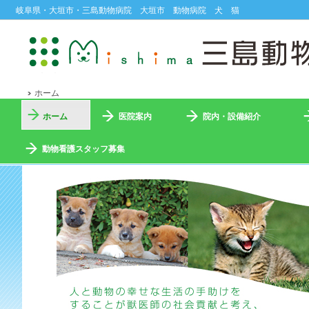
岐阜県・大垣市・三島動物病院 大垣市 動物病院 犬 猫
ホーム
ホーム
医院案内
院内・設備紹介
動物看護スタッフ募集