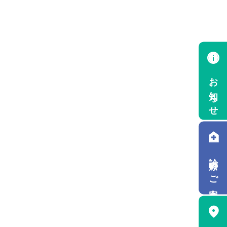
info
お知らせ
home_health
診療のご案内
location_on