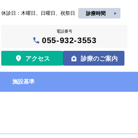
休診日：木曜日、日曜日、祝祭日
play_arrow
診療時間
電話番号
call
055-932-3553
location_on
home_health
アクセス
診療のご案内
施設基準