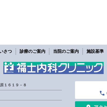
いさつ
診療のご案内
当院のご案内
施設基準
原１６１９－８
call