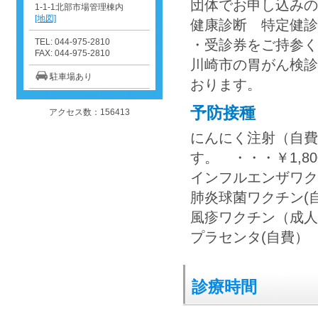
団体でお申し込みの
1-1-1北部市場管理棟内
[地図]
健康診断 特定健診
TEL: 044-975-2810
・受診券をご持参く
FAX: 044-975-2810
川崎市の胃がん検診
駐車場あり
おります。
予防接種
アクセス数：156413
にんにく注射（自費
す。 ・・・￥1,80
インフルエンザワク
肺炎球菌ワクチン(自費
風疹ワクチン（成
プラセンタ(自費）
診療時間