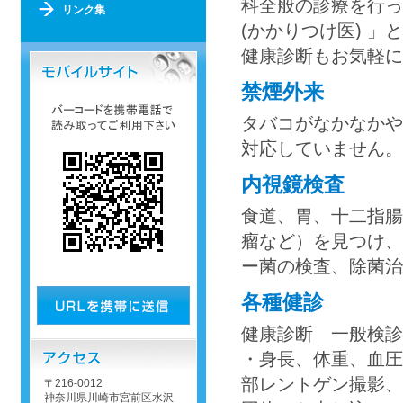
科全般の診療を行っ
リンク集
(かかりつけ医) 
健康診断もお気軽に
禁煙外来
タバコがなかなかや
対応していません。
内視鏡検査
食道、胃、十二指腸
瘤など）を見つけ、
ー菌の検査、除菌治
各種健診
健康診断 一般検
・身長、体重、血圧
部レントゲン撮影、
〒216-0012
神奈川県川崎市宮前区水沢