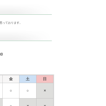
思っております。
30
金
土
日
○
○
×
○
×
×