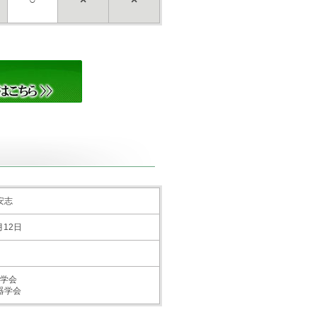
安志
月12日
学会
器学会