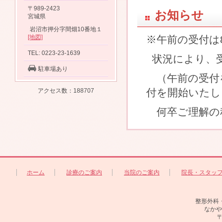
〒989-2423
お知らせ
宮城県
岩沼市押分字間畑10番地１
[地図]
※午前の受付は
TEL: 0223-23-1639
状況により、
駐車場あり
（午前の受付
付を開始いたし
アクセス数：188707
何卒ご理解の
ホーム
診療のご案内
当院のご案内
院長・スタッ
整形外科
なかや
〒