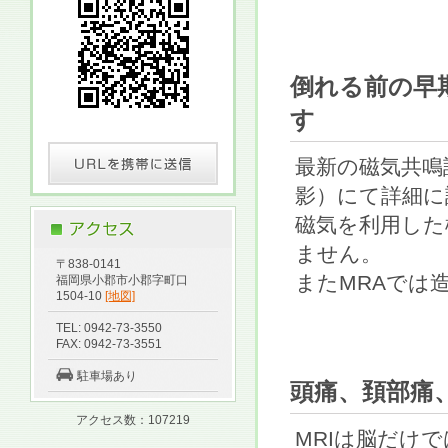
倒れる前の早
す
最新の磁気共鳴
影）にて詳細に
磁気を利用した
ません。
〒838-0141
またMRAでは
福岡県小郡市小郡字町口
1504-10
[地図]
TEL: 0942-73-3550
FAX: 0942-73-3551
駐車場あり
頭痛、頚部痛
アクセス数：107219
MRIは脳だけ