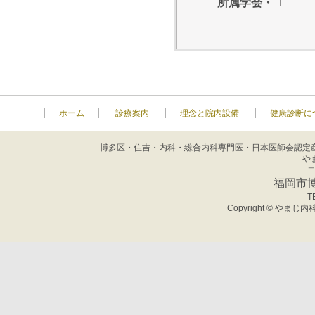
所属学会・□
ホーム
診療案内
理念と院内設備
健康診断に
博多区・住吉・内科・総合内科専門医・日本医師会認定
や
〒
福岡市博
T
Copyright © やまじ内