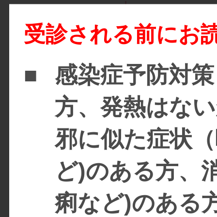
診察時間
受診される前にお
診療時間
■
感染症予防対策
9:00～12:30
最終受付(
12:00
)
方、発熱はない
14:00～17:30
最終受付(
17:00
)
邪に似た症状（
※日曜日と祝
ど)のある方、
は休診です。
痢など)のある
※午前、午後