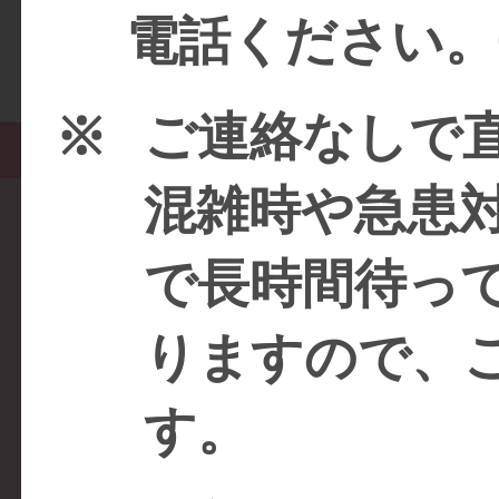
ですので、ご
電話ください。092
※
ご連絡なしで
ホーム
クリニック案内
診療案内
混雑時や急患
内科・循環器内科・高
かわはら
〒812-0854 福岡県福岡市博多区東月隈４丁目１番17号 つきぐま
Copyright © かわはらだ循
で長時間待っ
りますので、
す。