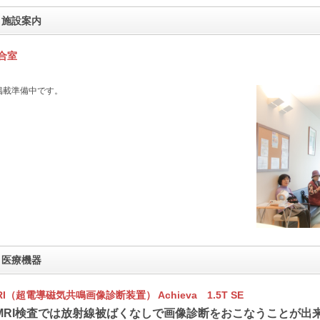
施設案内
合室
掲載準備中です。
医療機器
RI（超電導磁気共鳴画像診断装置） Achieva 1.5T SE
MRI検査では放射線被ばくなしで画像診断をおこなうことが出来ま