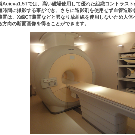
製Acieva1.5Tでは、高い磁場使用して優れた組織コントラ
短時間に撮影する事ができ、さらに造影剤を使用せず血管造影を
装置は、X線CT装置などと異なり放射線を使用しないため人体
る方向の断面画像を得ることができます。