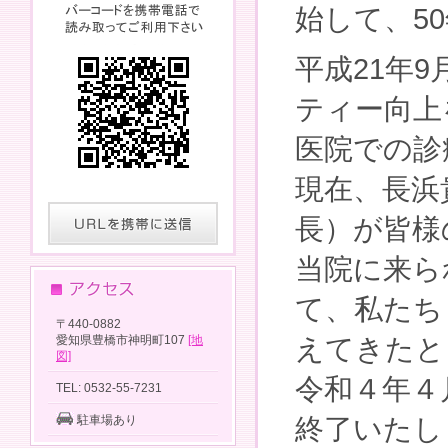
始して、5
平成21年
ティー向上
医院での診
現在、長浜
長）が皆様
当院に来ら
て、私たち
〒440-0882
愛知県豊橋市神明町107
[地
えてきたと
図]
令和４年４
TEL: 0532-55-7231
駐車場あり
終了いたし