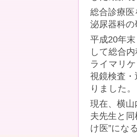
総合診療医
泌尿器科の
平成20年
して総合内
ライマリケ
視鏡検査・
りました。
現在、横山
夫先生と同
け医”にな