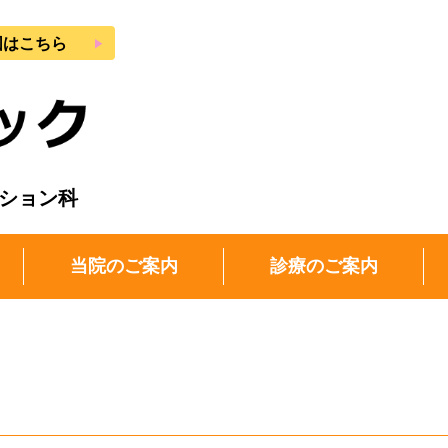
play_arrow
図はこちら
ーション科
当院のご案内
診療のご案内